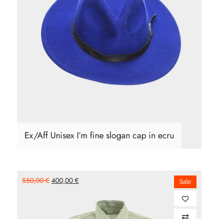
Buy Product
Ex/Aff Unisex I’m fine slogan cap in ecru
550,00
€
400,00
€
Sale