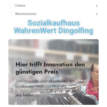
Unisex
1
Womenswear
1
Sozialkaufhaus
WahrenWert Dingolfing
Hier trifft Innovation den
günstigen Preis
Zwei exquisite Gründe erfreuen den
Geldbeutel, Preis und Leistung.
Jetzt kaufen