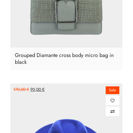
Select Options
Grouped Diamante cross body micro bag in
black
170,00
€
90,00
€
Sale