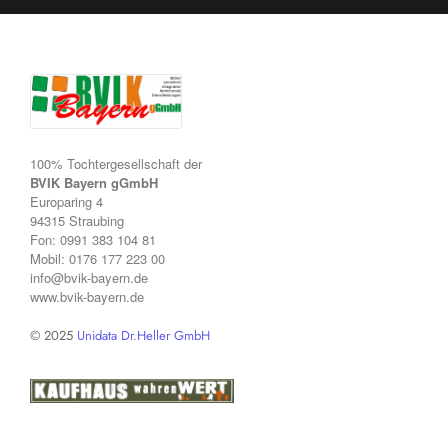
100% Tochtergesellschaft der
BVIK Bayern gGmbH
Europaring 4
94315 Straubing
Fon:
0991 383 104 81
Mobil:
0176 177 223 00
info@bvik-bayern.de
www.bvik-bayern.de
© 2025
Unidata Dr.Heller GmbH