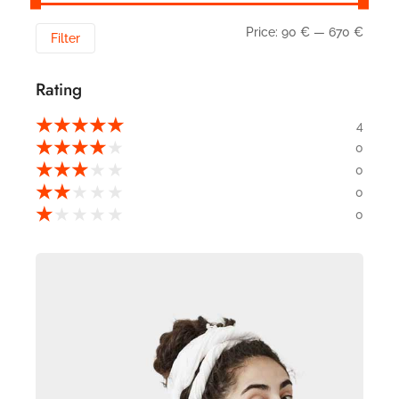
Price:
90 €
—
670 €
Filter
Rating
★
★
★
★
★
4
★
★
★
★
★
0
★
★
★
★
★
0
★
★
★
★
★
0
★
★
★
★
★
0