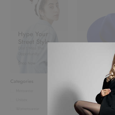
Hype Your
Buy P
Street Style
Don't Miss The
Opportunity
Shop Now
Ex/Aff Unisex I’m
in ecru
Categories
Menswear
11
90,00
€
Unisex
15
Womenswear
12