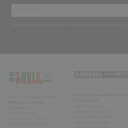
By subscribing you agree to our Terms & Conditions and Privacy & C
Kaufhaus WahrenWERT gGm
100% Tochtergesellschaft der
Ruselstraße 95
BVIK Bayern gGmbH
94469 Deggendorf
Europaring 4
Fon:
0991 383 104 81
94315 Straubing
Fax: 0991 383 104 89
Fon:
0991 383 104 81
info@wahrenwert.de
Mobil:
0176 177 223 00
www.wahrenwert.de