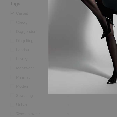
Tags
Casual
5
Classy
21
Add t
Deggendorf
8
Dingolfing
9
Landau
6
Luxury
22
Corset style swee
bodysuit in black
Menswear
1
Minimal
24
Modern
7
Straubing
4
Unisex
1
Womenswear
1