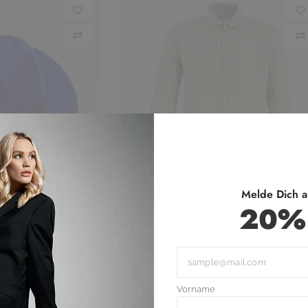
roduct
View Products
 fine slogan cap
Variable Smart skinny trousers in
Melde Dich a
black check
20% 
65,00
€
Vorname