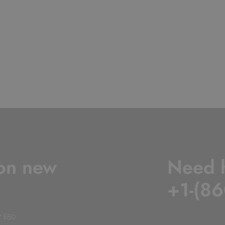
 on new
Need 
+1-(86
r £50.