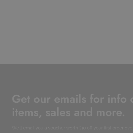
Get our emails for info
items, sales and more.
We’ll email you a voucher worth £10 off your first order ove