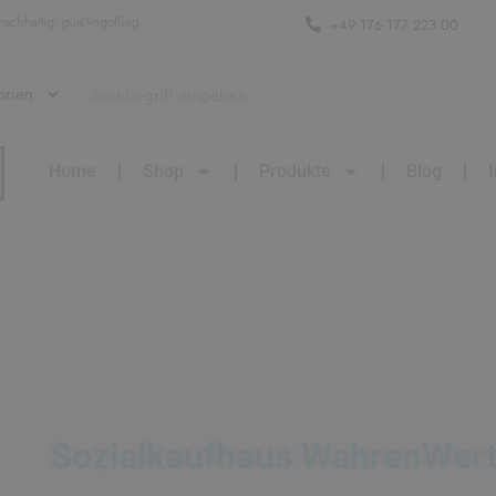
–
n
a
c
h
h
a
l
t
i
g
,
g
ü
n
s
t
i
d
n
g
u
m
+49 176 177 223 00
g
n
f
i
Home
Shop
Produkte
Blog
Sozialkaufhaus WahrenWert