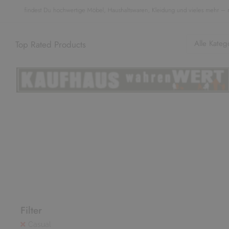
f
i
n
d
e
s
t
D
u
h
o
c
h
w
e
r
t
i
g
e
M
ö
b
e
l
,
H
a
u
s
h
a
l
t
s
w
a
r
e
n
,
K
l
e
i
d
u
n
g
u
n
d
v
i
e
l
e
s
m
e
h
r
Top Rated Products
Filter
Casual