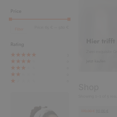
Price
Price:
65 €
—
560 €
Filter
Hier triff
Rating
Zwei exquisite G
★
★
★
★
★
3
★
★
★
★
★
Jetzt kaufen
0
★
★
★
★
★
0
★
★
★
★
★
0
★
★
★
★
★
0
Shop
Showing 1–1 of 5 resu
170,00
€
90,00
€