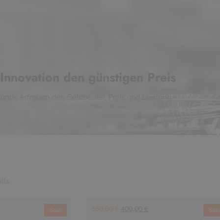
t Innovation den günstigen Preis
ründe erfreuen den Geldbeutel, Preis und Leistung.
lts
550,00
€
400,00
€
Sale
Sal