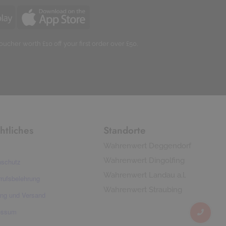
oucher worth £10 off your first order over £50.
htliches
Standorte
Wahrenwert Deggendorf
Wahrenwert Dingolfing
nschutz
Wahrenwert Landau a.l.
rufsbelehrung
Wahrenwert Straubing
ung und Versand
essum