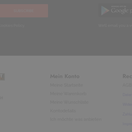
SUBSCRIBE
We’ll email you a v
ookies Policy.
Mein Konto
Rec
Meine Startseite
AGB
Meine Warenkorb
Date
bH
Meine Wunschliste
Wider
Kontodetails
Zahl
Ich möchte was anbieten
Impr